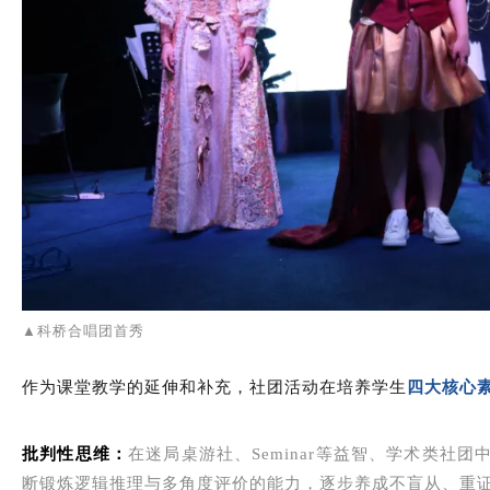
▲科桥合唱团首秀
作为课堂教学的延伸和补充，
社团活动
在培养学生
四大核心
批判性思维：
在迷局桌游社、
Seminar
等益智、学术类社团
断锻炼逻辑推理与多角度评价的能力，逐步养成不盲从、重