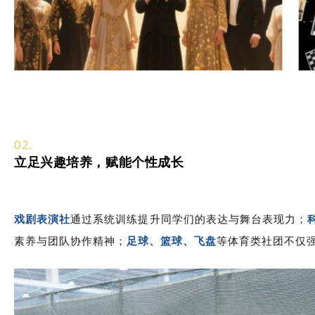
02.
立足兴趣培养，赋能个性成长
戏剧表演社
通过系统训练提升同学们的表达与舞台表现力；
素养与团队协作精神；
足球、篮球、飞盘
等体育类社团不仅