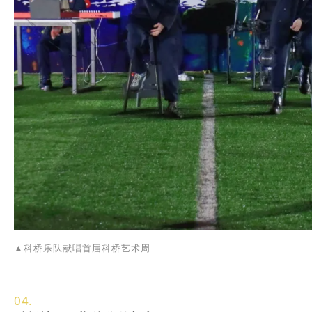
▲科桥乐队献唱首届科桥艺术周
04.