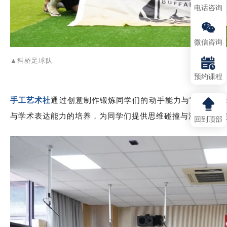
电话咨询
微信咨询
▲科桥足球队
预约课程
手工艺术社
通过创意制作锻炼
同学们
的动手能力与审美情趣
与学术表达能力的培养，为
同学们
提供思维碰撞与深度学习
回到顶部